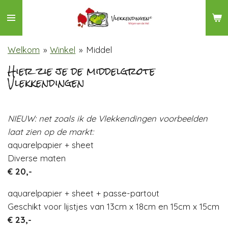
Ga
direct
naar
Welkom
»
Winkel
»
Middel
de
hoofdinhoud
Hier zie je de middelgrote
Vlekkendingen
NIEUW: net zoals ik de Vlekkendingen voorbeelden
laat zien op de markt:
aquarelpapier + sheet
Diverse maten
€ 20,-
aquarelpapier + sheet + passe-partout
Geschikt voor lijstjes van 13cm x 18cm en 15cm x 15cm
€ 23,-