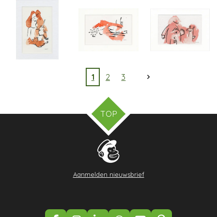
1
2
3
TOP
Aanmelden nieuwsbrief