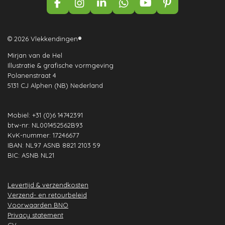
F
I
L
W
Y
P
a
n
i
h
o
i
c
s
n
a
u
n
e
t
k
t
T
t
© 2026 Vlekkendingen
®
b
a
e
s
u
e
Mirjan van de Hel
o
g
d
A
b
r
Illustratie & grafische vormgeving
o
r
I
p
e
e
Polanenstraat 4
k
a
n
p
s
5131 CJ Alphen (NB) Nederland
m
t
Mobiel: +31 (0)6 14742391
btw-nr: NL001452562B93
KvK-nummer: 17246677
IBAN: NL97 ASNB 8821 2103 59
BIC: ASNB NL21
Levertijd & verzendkosten
Verzend- en retourbeleid
Voorwaarden BNO
Privacy statement
CV