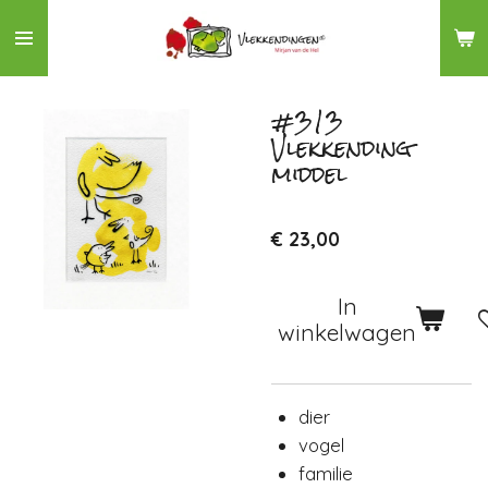
Ga
direct
naar
de
#313
Vlekkending
hoofdinhoud
middel
€ 23,00
In
winkelwagen
dier
vogel
familie