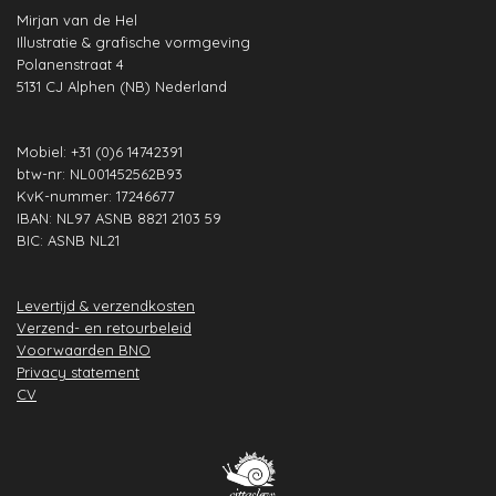
b
a
e
s
u
e
Mirjan van de Hel
o
g
d
A
b
r
Illustratie & grafische vormgeving
o
r
I
p
e
e
Polanenstraat 4
k
a
n
p
s
5131 CJ Alphen (NB) Nederland
m
t
Mobiel: +31 (0)6 14742391
btw-nr: NL001452562B93
KvK-nummer: 17246677
IBAN: NL97 ASNB 8821 2103 59
BIC: ASNB NL21
Levertijd & verzendkosten
Verzend- en retourbeleid
Voorwaarden BNO
Privacy statement
CV