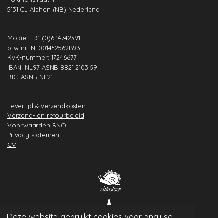
k
a
n
p
s
5131 CJ Alphen (NB) Nederland
m
t
Mobiel: +31 (0)6 14742391
btw-nr: NL001452562B93
KvK-nummer: 17246677
IBAN: NL97 ASNB 8821 2103 59
BIC: ASNB NL21
Levertijd & verzendkosten
Verzend- en retourbeleid
Voorwaarden BNO
Privacy statement
CV
Deze website gebruikt cookies voor analyse-