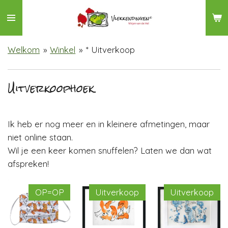
Ga
direct
naar
Welkom
»
Winkel
»
* Uitverkoop
de
hoofdinhoud
Uitverkoophoek
Ik heb er nog meer en in kleinere afmetingen, maar
niet online staan.
Wil je een keer komen snuffelen? Laten we dan wat
afspreken!
OP=OP
Uitverkoop
Uitverkoop