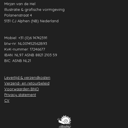
Mirjan van de Hel
o
g
d
A
b
r
Illustratie & grafische vormgeving
o
r
I
p
e
e
Polanenstraat 4
k
a
n
p
s
5131 CJ Alphen (NB) Nederland
m
t
Mobiel: +31 (0)6 14742391
btw-nr: NL001452562B93
KvK-nummer: 17246677
IBAN: NL97 ASNB 8821 2103 59
BIC: ASNB NL21
Levertijd & verzendkosten
Verzend- en retourbeleid
Voorwaarden BNO
Privacy statement
CV