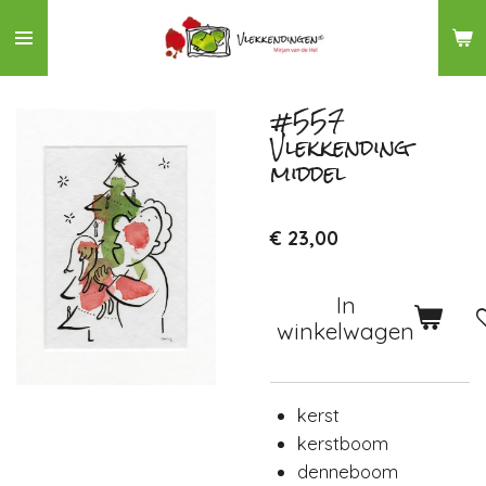
Ga
direct
naar
de
#557
Vlekkending
hoofdinhoud
middel
€ 23,00
In
winkelwagen
kerst
kerstboom
denneboom