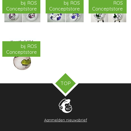
bij ROS
bij ROS
ROS
Conceptstore
Conceptstore
Conceptstore
bij ROS
Conceptstore
TOP
Aanmelden nieuwsbrief