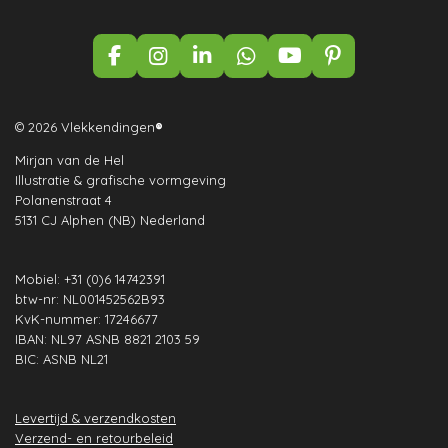
F
I
L
W
Y
P
a
n
i
h
o
i
c
s
n
a
u
n
e
t
k
t
T
t
© 2026 Vlekkendingen
®
b
a
e
s
u
e
Mirjan van de Hel
o
g
d
A
b
r
Illustratie & grafische vormgeving
o
r
I
p
e
e
Polanenstraat 4
k
a
n
p
s
5131 CJ Alphen (NB) Nederland
m
t
Mobiel: +31 (0)6 14742391
btw-nr: NL001452562B93
KvK-nummer: 17246677
IBAN: NL97 ASNB 8821 2103 59
BIC: ASNB NL21
Levertijd & verzendkosten
Verzend- en retourbeleid