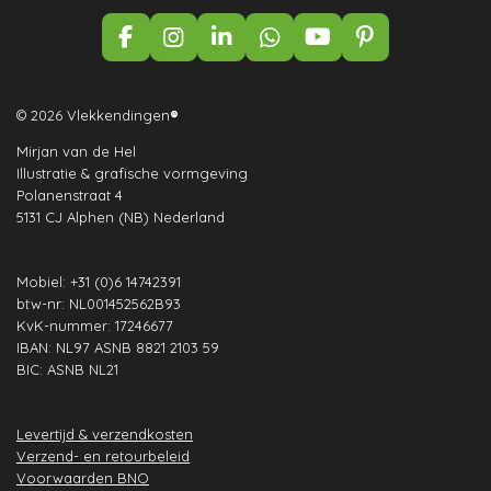
F
I
L
W
Y
P
a
n
i
h
o
i
c
s
n
a
u
n
e
t
k
t
T
t
© 2026 Vlekkendingen
®
b
a
e
s
u
e
Mirjan van de Hel
o
g
d
A
b
r
Illustratie & grafische vormgeving
o
r
I
p
e
e
Polanenstraat 4
k
a
n
p
s
5131 CJ Alphen (NB) Nederland
m
t
Mobiel: +31 (0)6 14742391
btw-nr: NL001452562B93
KvK-nummer: 17246677
IBAN: NL97 ASNB 8821 2103 59
BIC: ASNB NL21
Levertijd & verzendkosten
Verzend- en retourbeleid
Voorwaarden BNO