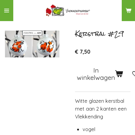
Ga
direct
naar
de
Kerstbal #29
hoofdinhoud
€ 7,50
In
winkelwagen
Witte glazen kerstbal
met aan 2 kanten een
Vlekkending
vogel