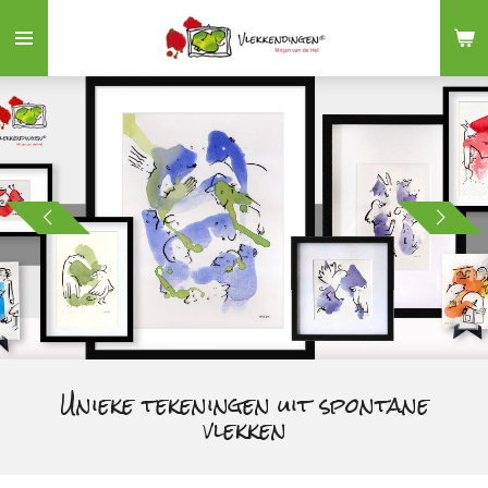
Ga
direct
naar
de
hoofdinhoud
Unieke tekeningen uit spontane
vlekken