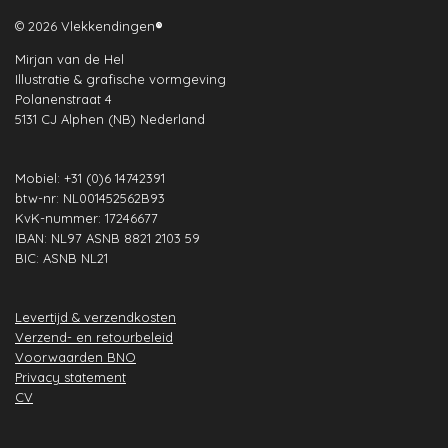
c
s
n
a
u
n
e
t
k
t
T
t
© 2026 Vlekkendingen
®
b
a
e
s
u
e
Mirjan van de Hel
o
g
d
A
b
r
Illustratie & grafische vormgeving
o
r
I
p
e
e
Polanenstraat 4
k
a
n
p
s
5131 CJ Alphen (NB) Nederland
m
t
Mobiel: +31 (0)6 14742391
btw-nr: NL001452562B93
KvK-nummer: 17246677
IBAN: NL97 ASNB 8821 2103 59
BIC: ASNB NL21
Levertijd & verzendkosten
Verzend- en retourbeleid
Voorwaarden BNO
Privacy statement
CV