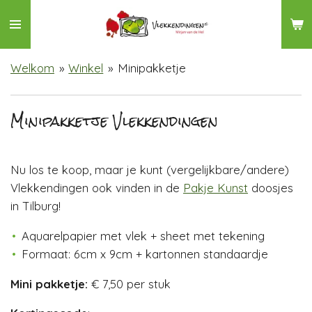
Ga
direct
naar
Welkom
»
Winkel
»
Minipakketje
de
hoofdinhoud
Minipakketje Vlekkendingen
Nu los te koop, maar je kunt (vergelijkbare/andere)
Vlekkendingen ook vinden in de
Pakje Kunst
doosjes
in Tilburg!
Aquarelpapier met vlek + sheet met tekening
Formaat: 6cm x 9cm + kartonnen standaardje
Mini pakketje:
€ 7,50 per stuk