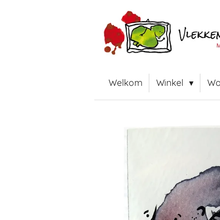
Ga
direct
naar
de
hoofdinhoud
Welkom
Winkel
Wo