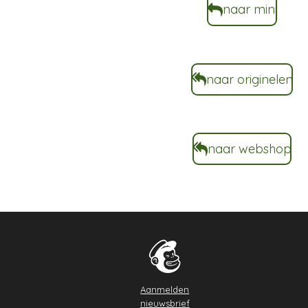
naar mini
naar originelen
naar webshop
Aanmelden
nieuwsbrief