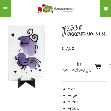
Ga
direct
naar
de
#2538
Vlekkending mini
hoofdinhoud
€ 7,50
In
winkelwagen
dier
vogel
mens
vrouw