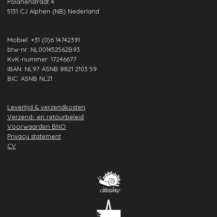
Polanenstraat 4
k
a
n
p
s
5131 CJ Alphen (NB) Nederland
m
t
Mobiel: +31 (0)6 14742391
btw-nr: NL001452562B93
KvK-nummer: 17246677
IBAN: NL97 ASNB 8821 2103 59
BIC: ASNB NL21
Levertijd & verzendkosten
Verzend- en retourbeleid
Voorwaarden BNO
Privacy statement
CV