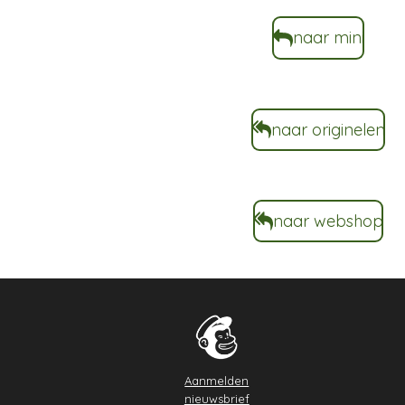
naar mini
naar originelen
naar webshop
Aanmelden
nieuwsbrief