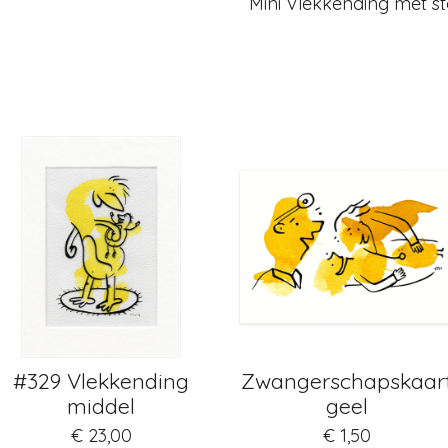
Mini Vlekkending met s
#329 Vlekkending
Zwangerschapskaar
middel
geel
€ 23,00
€ 1,50