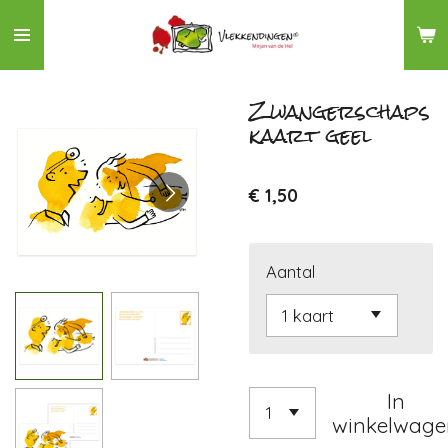
Ga
direct
naar
de
Zwangerschaps
kaart geel
hoofdinhoud
€ 1,50
Aantal
In
winkelwage