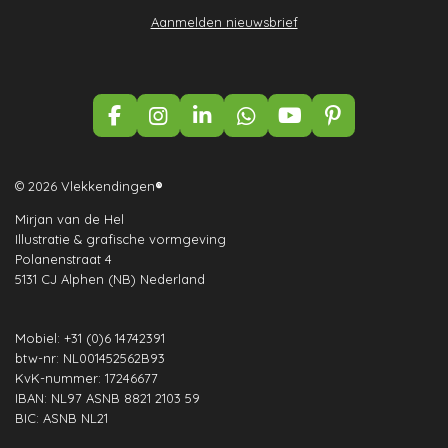
Aanmelden nieuwsbrief
F
I
L
W
Y
P
a
n
i
h
o
i
c
s
n
a
u
n
e
t
k
t
T
t
© 2026 Vlekkendingen
®
b
a
e
s
u
e
Mirjan van de Hel
o
g
d
A
b
r
Illustratie & grafische vormgeving
o
r
I
p
e
e
Polanenstraat 4
k
a
n
p
s
5131 CJ Alphen (NB) Nederland
m
t
Mobiel: +31 (0)6 14742391
btw-nr: NL001452562B93
KvK-nummer: 17246677
IBAN: NL97 ASNB 8821 2103 59
BIC: ASNB NL21