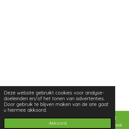
Deze website gebruikt cookies voor analyse-
doeleinden en/of het tonen van advertenties.
Door gebruik te blijven maken van de site gaat
u hiermee akkoord.
Akkoord
E-mailadres
Telefoonnummer
Kaart
Facebook