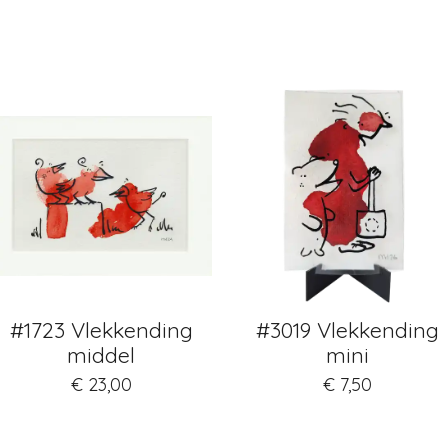
#1723 Vlekkending
#3019 Vlekkending
middel
mini
€ 23,00
€ 7,50