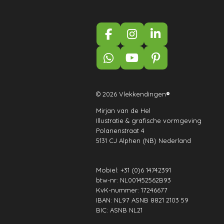
F
I
L
a
n
i
c
s
n
W
Y
P
e
t
k
h
o
i
b
a
e
a
u
n
o
g
d
t
T
t
© 2026 Vlekkendingen
®
o
r
I
s
u
e
k
a
n
Mirjan van de Hel
A
b
r
Illustratie & grafische vormgeving
m
p
e
e
Polanenstraat 4
p
s
5131 CJ Alphen (NB) Nederland
t
Mobiel: +31 (0)6 14742391
btw-nr: NL001452562B93
KvK-nummer: 17246677
IBAN: NL97 ASNB 8821 2103 59
BIC: ASNB NL21