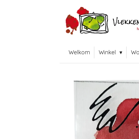
Ga
direct
naar
de
hoofdinhoud
Welkom
Winkel
Wo