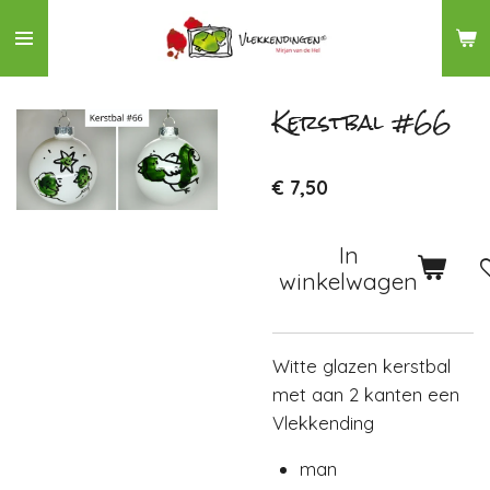
Ga
direct
naar
de
Kerstbal #66
hoofdinhoud
€ 7,50
In
winkelwagen
Witte glazen kerstbal
met aan 2 kanten een
Vlekkending
man