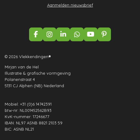
Aanmelden nieuwsbrief
F
I
L
W
Y
P
a
n
i
h
o
i
c
s
n
a
u
n
e
t
k
t
T
t
© 2026 Vlekkendingen
®
b
a
e
s
u
e
Mirjan van de Hel
o
g
d
A
b
r
Illustratie & grafische vormgeving
o
r
I
p
e
e
Polanenstraat 4
k
a
n
p
s
5131 CJ Alphen (NB) Nederland
m
t
Mobiel: +31 (0)6 14742391
btw-nr: NL001452562B93
KvK-nummer: 17246677
IBAN: NL97 ASNB 8821 2103 59
BIC: ASNB NL21