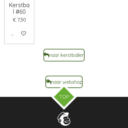
Kerstba
l #60
€ 7,50
In winkelwagen
naar kerstballen
naar webshop
TOP