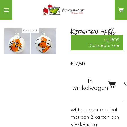
Ga
direct
naar
de
Kerstbal #86
hoofdinhoud
bij ROS
Conceptstore
€ 7,50
In
winkelwagen
Witte glazen kerstbal
met aan 2 kanten een
Vlekkending