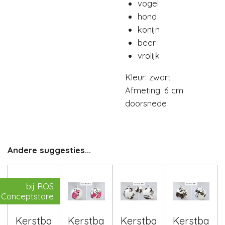
vogel
hond
konijn
beer
vrolijk
Kleur: zwart
Afmeting: 6 cm
doorsnede
Andere suggesties...
bij ROS
Conceptstore
Kerstba
Kerstba
Kerstba
Kerstba