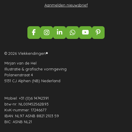
Aanmelden nieuwsbrief
F
I
L
W
Y
P
a
n
i
h
o
i
c
s
n
a
u
n
e
t
k
t
T
t
© 2026 Vlekkendingen
®
b
a
e
s
u
e
Mirjan van de Hel
o
g
d
A
b
r
Illustratie & grafische vormgeving
o
r
I
p
e
e
Polanenstraat 4
k
a
n
p
s
5131 CJ Alphen (NB) Nederland
m
t
Mobiel: +31 (0)6 14742391
btw-nr: NL001452562B93
KvK-nummer: 17246677
IBAN: NL97 ASNB 8821 2103 59
BIC: ASNB NL21