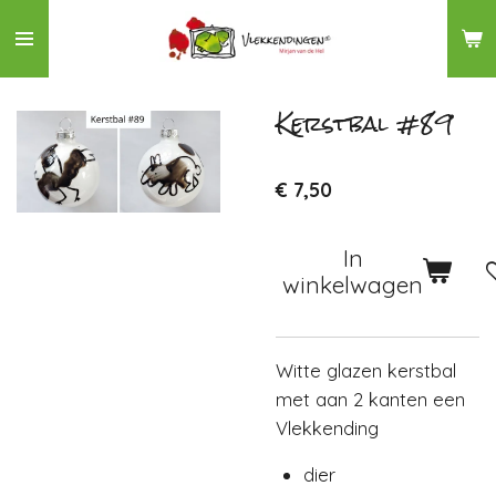
Ga
direct
naar
de
Kerstbal #89
hoofdinhoud
€ 7,50
In
winkelwagen
Witte glazen kerstbal
met aan 2 kanten een
Vlekkending
dier