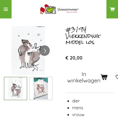
Ga
direct
naar
de
#3194
Vlekkending
hoofdinhoud
middel los
€ 20,00
In
winkelwagen
dier
mens
vrouw