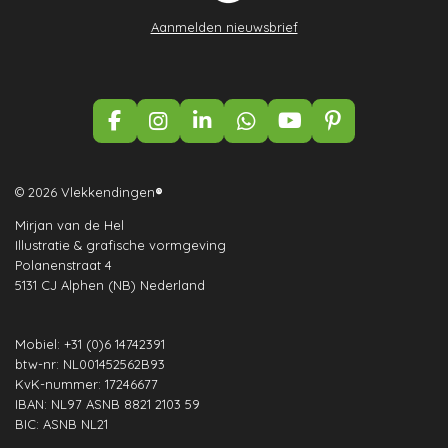
Aanmelden nieuwsbrief
F
I
L
W
Y
P
a
n
i
h
o
i
c
s
n
a
u
n
e
t
k
t
T
t
© 2026 Vlekkendingen
®
b
a
e
s
u
e
Mirjan van de Hel
o
g
d
A
b
r
Illustratie & grafische vormgeving
o
r
I
p
e
e
Polanenstraat 4
k
a
n
p
s
5131 CJ Alphen (NB) Nederland
m
t
Mobiel: +31 (0)6 14742391
btw-nr: NL001452562B93
KvK-nummer: 17246677
IBAN: NL97 ASNB 8821 2103 59
BIC: ASNB NL21