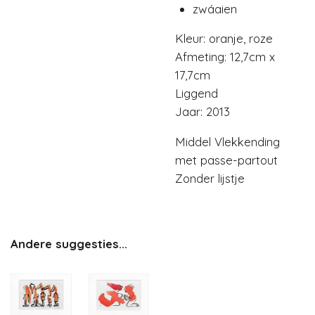
zwáaien
Kleur: oranje, roze
Afmeting: 12,7cm x
17,7cm
Liggend
Jaar: 2013
Middel Vlekkending
met passe-partout
Zonder lijstje
Andere suggesties...