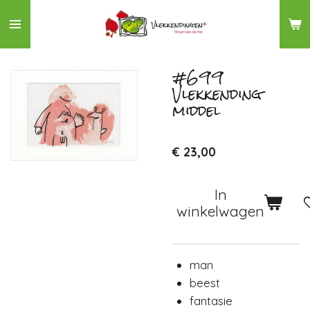
Ga
direct
naar
de
#699
Vlekkending
hoofdinhoud
middel
€ 23,00
In
winkelwagen
man
beest
fantasie