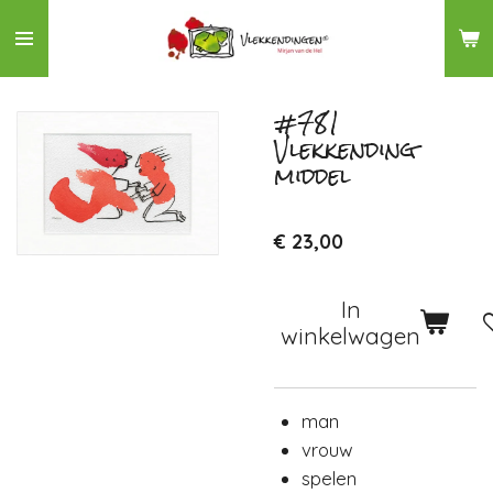
Ga
direct
naar
de
#781
Vlekkending
hoofdinhoud
middel
€ 23,00
In
winkelwagen
man
vrouw
spelen