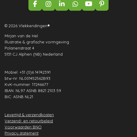
F
I
L
W
Y
P
a
n
i
h
o
i
c
s
n
a
u
n
e
t
k
t
T
t
© 2026 Vlekkendingen
®
b
a
e
s
u
e
Mirjan van de Hel
o
g
d
A
b
r
Illustratie & grafische vormgeving
o
r
I
p
e
e
Polanenstraat 4
k
a
n
p
s
5131 CJ Alphen (NB) Nederland
m
t
Mobiel: +31 (0)6 14742391
btw-nr: NL001452562B93
KvK-nummer: 17246677
IBAN: NL97 ASNB 8821 2103 59
BIC: ASNB NL21
Levertijd & verzendkosten
Verzend- en retourbeleid
Voorwaarden BNO
Privacy statement