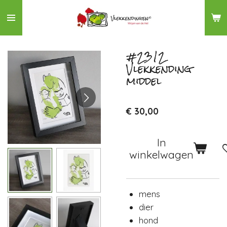
Ga
direct
naar
de
#2312
Vlekkending
hoofdinhoud
middel
€ 30,00
In
winkelwagen
mens
dier
hond