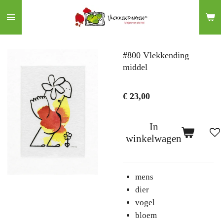
Ga
direct
naar
de
#800 Vlekkending
hoofdinhoud
middel
€ 23,00
In
winkelwagen
mens
dier
vogel
bloem