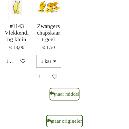
#1143
Zwangers
Vlekkendi
chapskaar
ng klein
t geel
€ 13,00
€ 1,50
In winkelwagen
In winkelwagen
naar middel
naar originelen