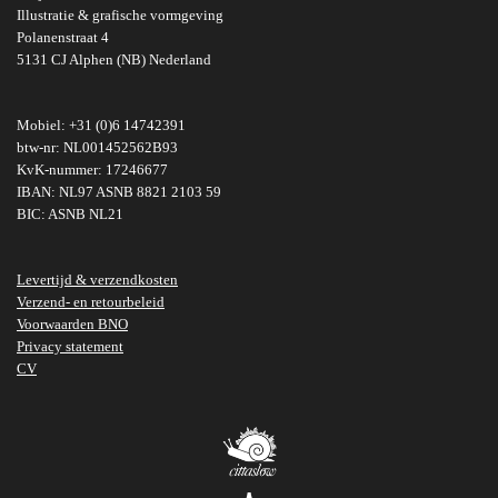
Illustratie & grafische vormgeving
o
r
I
p
e
e
Polanenstraat 4
k
a
n
p
s
5131 CJ Alphen (NB) Nederland
m
t
Mobiel: +31 (0)6 14742391
btw-nr: NL001452562B93
KvK-nummer: 17246677
IBAN: NL97 ASNB 8821 2103 59
BIC: ASNB NL21
Levertijd & verzendkosten
Verzend- en retourbeleid
Voorwaarden BNO
Privacy statement
CV