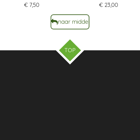
€ 7,50
€ 23,00
naar middel
TOP