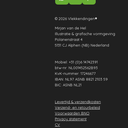
W
Y
P
e
t
k
h
o
i
b
a
e
a
u
n
o
g
d
t
T
t
© 2026 Vlekkendingen
®
o
r
I
s
u
e
k
a
n
Mirjan van de Hel
A
b
r
Illustratie & grafische vormgeving
m
p
e
e
Polanenstraat 4
p
s
5131 CJ Alphen (NB) Nederland
t
Mobiel: +31 (0)6 14742391
btw-nr: NL001452562B93
KvK-nummer: 17246677
IBAN: NL97 ASNB 8821 2103 59
BIC: ASNB NL21
Levertijd & verzendkosten
Verzend- en retourbeleid
Voorwaarden BNO
Privacy statement
CV