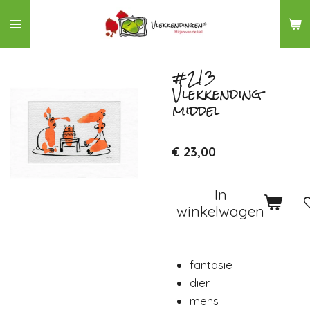
Ga
direct
naar
de
#213
Vlekkending
hoofdinhoud
middel
€ 23,00
In
winkelwagen
fantasie
dier
mens