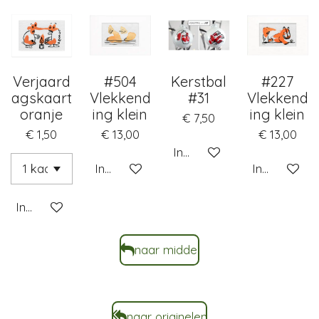
Verjaard
#504
Kerstbal
#227
agskaart
Vlekkend
#31
Vlekkend
oranje
ing klein
ing klein
€ 7,50
€ 1,50
€ 13,00
€ 13,00
In winkelwagen
In winkelwagen
In winkelwa
In winkelwagen
naar middel
naar originelen