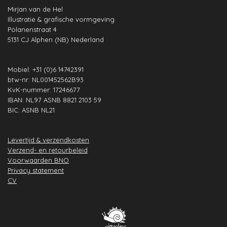
b
a
e
s
u
e
Mirjan van de Hel
o
g
d
A
b
r
Illustratie & grafische vormgeving
o
r
I
p
e
e
Polanenstraat 4
k
a
n
p
s
5131 CJ Alphen (NB) Nederland
m
t
Mobiel: +31 (0)6 14742391
btw-nr: NL001452562B93
KvK-nummer: 17246677
IBAN: NL97 ASNB 8821 2103 59
BIC: ASNB NL21
Levertijd & verzendkosten
Verzend- en retourbeleid
Voorwaarden BNO
Privacy statement
CV