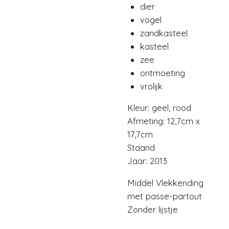
dier
vogel
zandkasteel
kasteel
zee
ontmoeting
vrolijk
Kleur: geel, rood
Afmeting: 12,7cm x
17,7cm
Staand
Jaar: 2013
Middel Vlekkending
met passe-partout
Zonder lijstje