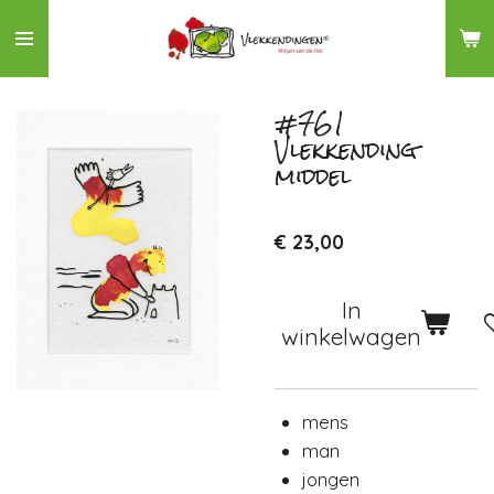
Ga
direct
naar
de
#761
Vlekkending
hoofdinhoud
middel
€ 23,00
In
winkelwagen
mens
man
jongen