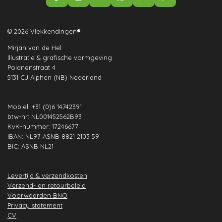
F
I
L
W
Y
P
a
n
i
h
o
i
c
s
n
a
u
n
e
t
k
t
T
t
© 2026 Vlekkendingen
®
b
a
e
s
u
e
Mirjan van de Hel
o
g
d
A
b
r
Illustratie & grafische vormgeving
o
r
I
p
e
e
Polanenstraat 4
k
a
n
p
s
5131 CJ Alphen (NB) Nederland
m
t
Mobiel: +31 (0)6 14742391
btw-nr: NL001452562B93
KvK-nummer: 17246677
IBAN: NL97 ASNB 8821 2103 59
BIC: ASNB NL21
Levertijd & verzendkosten
Verzend- en retourbeleid
Voorwaarden BNO
Privacy statement
CV