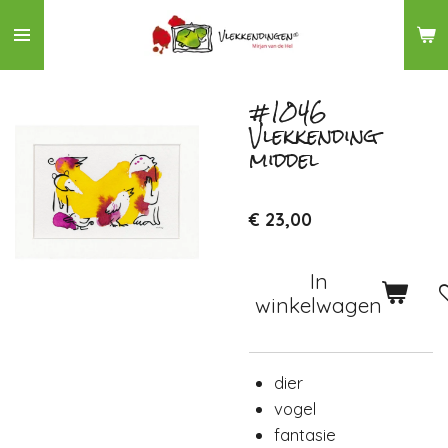
Ga
direct
naar
de
#1046
Vlekkending
hoofdinhoud
middel
€ 23,00
In
winkelwagen
dier
vogel
fantasie