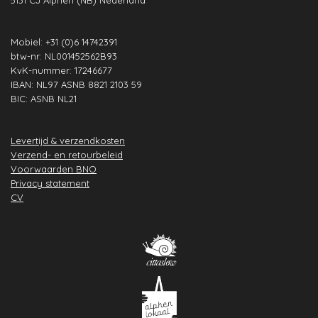
m
t
Mobiel: +31 (0)6 14742391
btw-nr: NL001452562B93
KvK-nummer: 17246677
IBAN: NL97 ASNB 8821 2103 59
BIC: ASNB NL21
Levertijd & verzendkosten
Verzend- en retourbeleid
Voorwaarden BNO
Privacy statement
CV