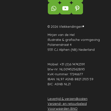
a
n
i
c
s
n
W
Y
P
e
t
k
h
o
i
b
a
e
a
u
n
o
g
d
t
T
t
© 2026 Vlekkendingen
®
o
r
I
s
u
e
k
a
n
Mirjan van de Hel
A
b
r
Illustratie & grafische vormgeving
m
p
e
e
Polanenstraat 4
p
s
5131 CJ Alphen (NB) Nederland
t
Mobiel: +31 (0)6 14742391
btw-nr: NL001452562B93
KvK-nummer: 17246677
IBAN: NL97 ASNB 8821 2103 59
BIC: ASNB NL21
Levertijd & verzendkosten
Verzend- en retourbeleid
Voorwaarden BNO