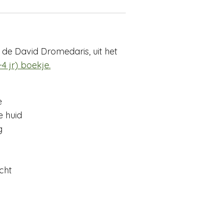
de David Dromedaris, uit het
4 jr) boekje.
e
e huid
g
cht