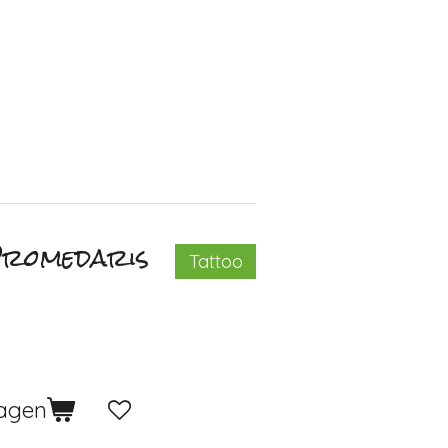
Dromedaris
Tattoo
wagen