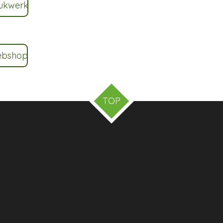
rukwerk
ebshop
TOP