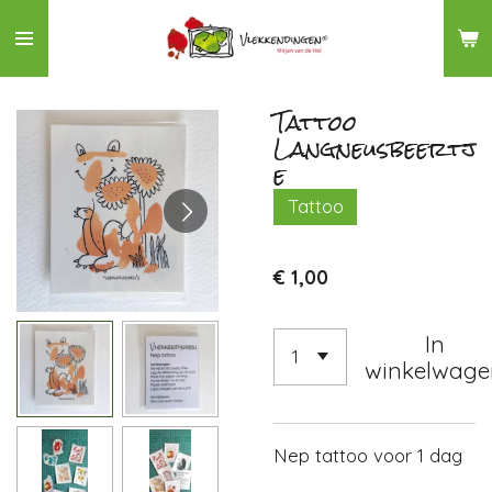
Ga
direct
naar
de
Tattoo
Langneusbeertj
hoofdinhoud
e
Tattoo
€ 1,00
In
winkelwage
Nep tattoo voor 1 dag