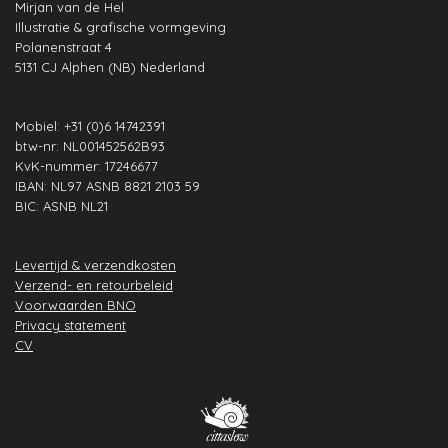
Mirjan van de Hel
o
g
d
A
b
r
Illustratie & grafische vormgeving
o
r
I
p
e
e
Polanenstraat 4
k
a
n
p
s
5131 CJ Alphen (NB) Nederland
m
t
Mobiel: +31 (0)6 14742391
btw-nr: NL001452562B93
KvK-nummer: 17246677
IBAN: NL97 ASNB 8821 2103 59
BIC: ASNB NL21
Levertijd & verzendkosten
Verzend- en retourbeleid
Voorwaarden BNO
Privacy statement
CV