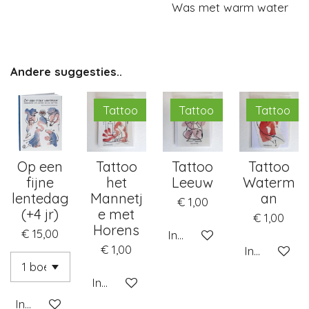
Was met warm water
Andere suggesties..
Tattoo
Tattoo
Tattoo
Op een
Tattoo
Tattoo
Tattoo
fijne
het
Leeuw
Waterm
lentedag
Mannetj
an
€ 1,00
(+4 jr)
e met
€ 1,00
Horens
€ 15,00
In winkelwagen
€ 1,00
In winkelwa
In winkelwagen
In winkelwagen