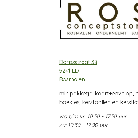
Dorpsstraat 38
5241 ED
Rosmalen
minipakketje, kaart+envelop, b
boekjes, kerstballen en kerstk
wo t/m vr:
10.30 - 17.30 uur
za:
10.30 - 17.00 uur