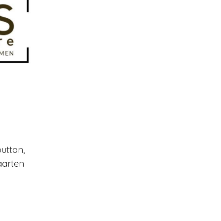
utton,
aarten