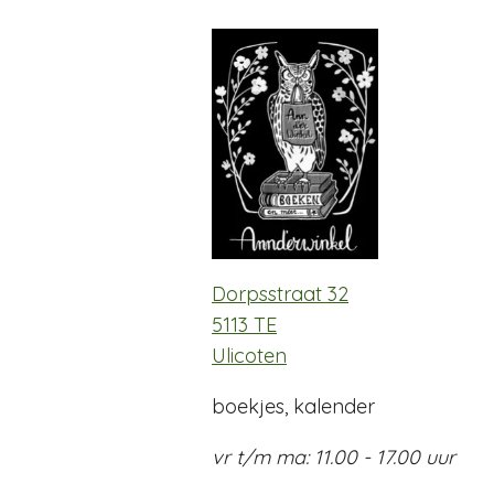
Dorpsstraat 32
5113 TE
Ulicoten
boekjes, kalender
vr t/m ma: 11.00 - 17.00 uur