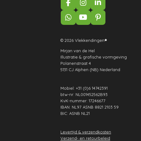
F
I
L
a
n
i
c
s
n
W
Y
P
e
t
k
h
o
i
b
a
e
a
u
n
o
g
d
t
T
t
© 2026 Vlekkendingen
®
o
r
I
s
u
e
k
a
n
Mirjan van de Hel
A
b
r
Illustratie & grafische vormgeving
m
p
e
e
Polanenstraat 4
p
s
5131 CJ Alphen (NB) Nederland
t
Mobiel: +31 (0)6 14742391
btw-nr: NL001452562B93
KvK-nummer: 17246677
IBAN: NL97 ASNB 8821 2103 59
BIC: ASNB NL21
Levertijd & verzendkosten
Verzend- en retourbeleid