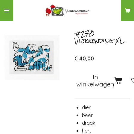
Ga
direct
naar
de
#270
Vlekkending XL
hoofdinhoud
€ 40,00
In
winkelwagen
dier
beer
draak
hert