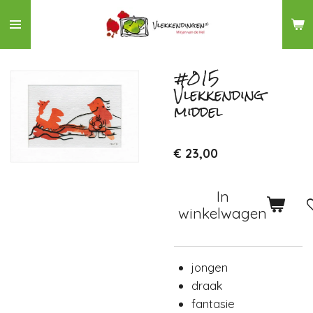
Ga
direct
naar
de
#015
Vlekkending
hoofdinhoud
middel
€ 23,00
In
winkelwagen
jongen
draak
fantasie