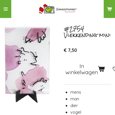
Ga
direct
naar
de
#2754
Vlekkending mini
hoofdinhoud
€ 7,50
In
winkelwagen
mens
man
dier
vogel