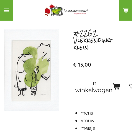
Ga
direct
naar
de
#2262
Vlekkending
hoofdinhoud
klein
€ 13,00
In
winkelwagen
mens
vrouw
meisje