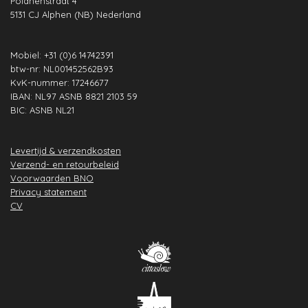
Polanenstraat 4
k
a
n
p
s
5131 CJ Alphen (NB) Nederland
m
t
Mobiel: +31 (0)6 14742391
btw-nr: NL001452562B93
KvK-nummer: 17246677
IBAN: NL97 ASNB 8821 2103 59
BIC: ASNB NL21
Levertijd & verzendkosten
Verzend- en retourbeleid
Voorwaarden BNO
Privacy statement
CV