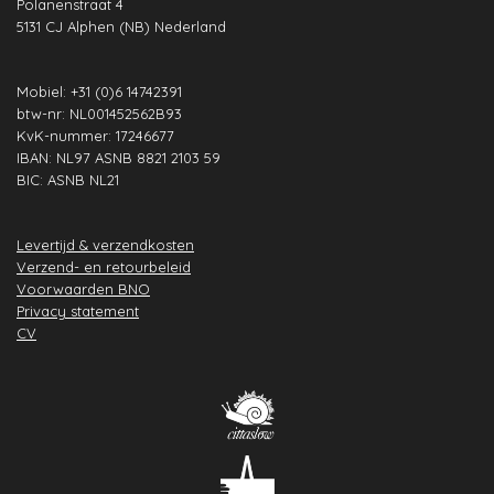
Polanenstraat 4
k
a
n
p
s
5131 CJ Alphen (NB) Nederland
m
t
Mobiel: +31 (0)6 14742391
btw-nr: NL001452562B93
KvK-nummer: 17246677
IBAN: NL97 ASNB 8821 2103 59
BIC: ASNB NL21
Levertijd & verzendkosten
Verzend- en retourbeleid
Voorwaarden BNO
Privacy statement
CV