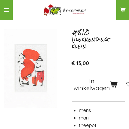
Ga
direct
naar
de
#810
Vlekkending
hoofdinhoud
klein
€ 13,00
In
winkelwagen
mens
man
theepot