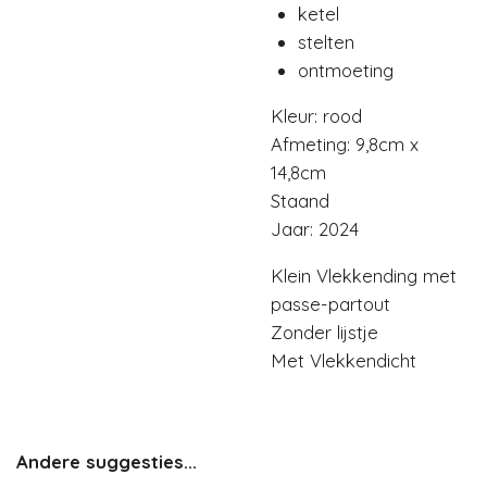
ketel
stelten
ontmoeting
Kleur: rood
Afmeting: 9,8cm x
14,8cm
Staand
Jaar: 2024
Klein Vlekkending met
passe-partout
Zonder lijstje
Met Vlekkendicht
Andere suggesties...