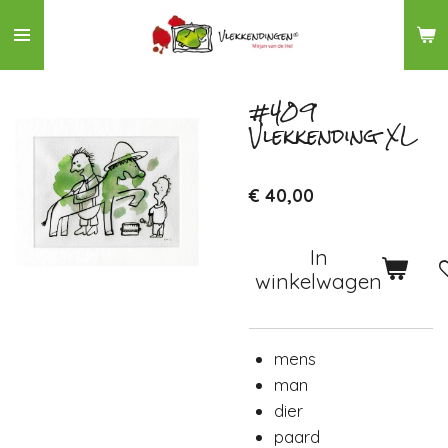
Ga
direct
naar
de
#409
Vlekkending XL
hoofdinhoud
€ 40,00
In
winkelwagen
mens
man
dier
paard