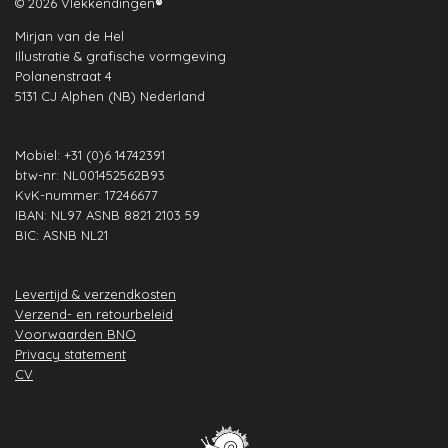
e
t
k
t
T
t
© 2026 Vlekkendingen
®
b
a
e
s
u
e
Mirjan van de Hel
o
g
d
A
b
r
Illustratie & grafische vormgeving
o
r
I
p
e
e
Polanenstraat 4
k
a
n
p
s
5131 CJ Alphen (NB) Nederland
m
t
Mobiel: +31 (0)6 14742391
btw-nr: NL001452562B93
KvK-nummer: 17246677
IBAN: NL97 ASNB 8821 2103 59
BIC: ASNB NL21
Levertijd & verzendkosten
Verzend- en retourbeleid
Voorwaarden BNO
Privacy statement
CV