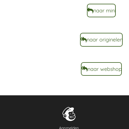
naar mini
naar originelen
naar webshop
Aanmelden