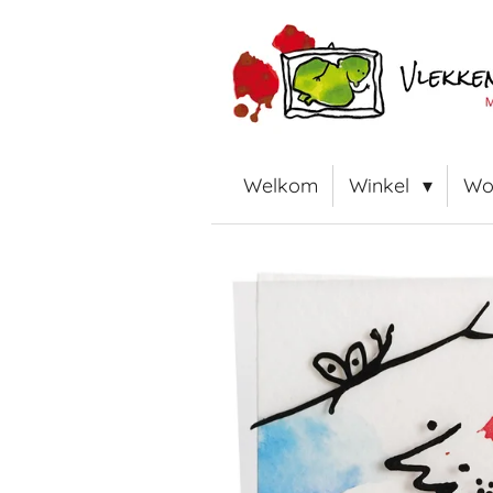
Ga
direct
naar
de
hoofdinhoud
Welkom
Winkel
Wo