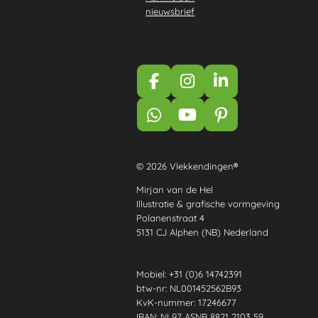
nieuwsbrief
F
I
L
a
n
i
c
s
n
W
Y
P
e
t
k
h
o
i
b
a
e
a
u
n
o
g
d
t
T
t
© 2026 Vlekkendingen
®
o
r
I
s
u
e
k
a
n
Mirjan van de Hel
A
b
r
Illustratie & grafische vormgeving
m
p
e
e
Polanenstraat 4
p
s
5131 CJ Alphen (NB) Nederland
t
Mobiel: +31 (0)6 14742391
btw-nr: NL001452562B93
KvK-nummer: 17246677
IBAN: NL97 ASNB 8821 2103 59