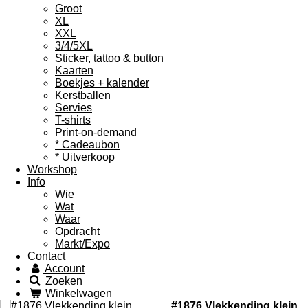
Groot
XL
XXL
3/4/5XL
Sticker, tattoo & button
Kaarten
Boekjes + kalender
Kerstballen
Servies
T-shirts
Print-on-demand
* Cadeaubon
* Uitverkoop
Workshop
Info
Wie
Wat
Waar
Opdracht
Markt/Expo
Contact
Account
Zoeken
Winkelwagen
#1876 Vlekkending klein