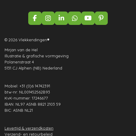
F
I
L
W
Y
P
a
n
i
h
o
i
c
s
n
a
u
n
e
t
k
t
T
t
© 2026 Vlekkendingen
®
b
a
e
s
u
e
Mirjan van de Hel
o
g
d
A
b
r
Illustratie & grafische vormgeving
o
r
I
p
e
e
Polanenstraat 4
k
a
n
p
s
5131 CJ Alphen (NB) Nederland
m
t
Mobiel: +31 (0)6 14742391
btw-nr: NL001452562B93
KvK-nummer: 17246677
IBAN: NL97 ASNB 8821 2103 59
BIC: ASNB NL21
Levertijd & verzendkosten
Verzend- en retourbeleid