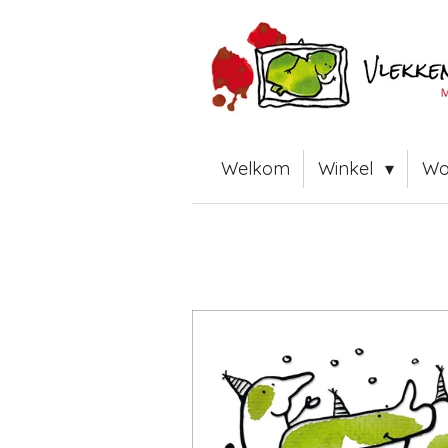
Ga
direct
naar
de
hoofdinhoud
Welkom
Winkel
Wo