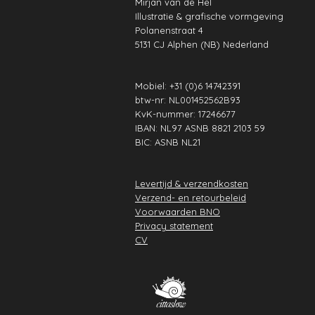
k
a
n
Mirjan van de Hel
A
b
r
Illustratie & grafische vormgeving
m
p
e
e
Polanenstraat 4
p
s
5131 CJ Alphen (NB) Nederland
t
Mobiel: +31 (0)6 14742391
btw-nr: NL001452562B93
KvK-nummer: 17246677
IBAN: NL97 ASNB 8821 2103 59
BIC: ASNB NL21
Levertijd & verzendkosten
Verzend- en retourbeleid
Voorwaarden BNO
Privacy statement
CV