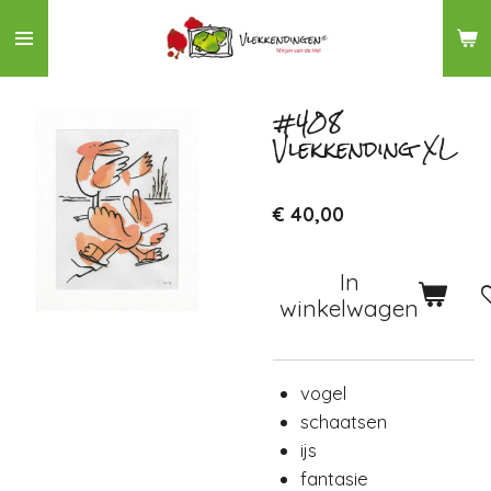
Ga
direct
naar
de
#408
Vlekkending XL
hoofdinhoud
€ 40,00
In
winkelwagen
vogel
schaatsen
ijs
fantasie