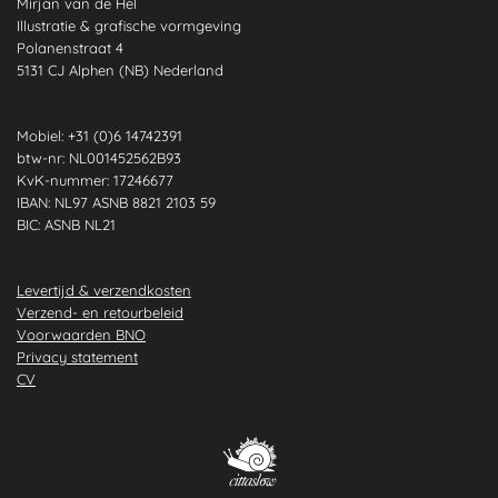
Mirjan van de Hel
o
g
d
A
b
r
Illustratie & grafische vormgeving
o
r
I
p
e
e
Polanenstraat 4
k
a
n
p
s
5131 CJ Alphen (NB) Nederland
m
t
Mobiel: +31 (0)6 14742391
btw-nr: NL001452562B93
KvK-nummer: 17246677
IBAN: NL97 ASNB 8821 2103 59
BIC: ASNB NL21
Levertijd & verzendkosten
Verzend- en retourbeleid
Voorwaarden BNO
Privacy statement
CV