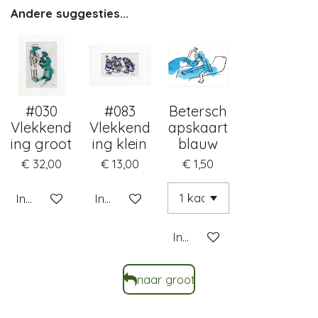
Andere suggesties...
#030
#083
Betersch
Vlekkend
Vlekkend
apskaart
ing groot
ing klein
blauw
€ 32,00
€ 13,00
€ 1,50
In winkelwagen
In winkelwagen
In winkelwagen
naar groot