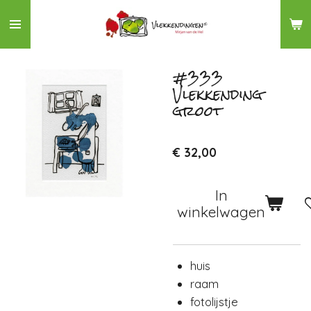
Ga
direct
naar
de
#333
Vlekkending
hoofdinhoud
groot
€ 32,00
In
winkelwagen
huis
raam
fotolijstje