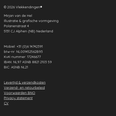
c
s
n
a
u
n
e
t
k
t
T
t
© 2026 Vlekkendingen
®
b
a
e
s
u
e
Mirjan van de Hel
o
g
d
A
b
r
Illustratie & grafische vormgeving
o
r
I
p
e
e
Polanenstraat 4
k
a
n
p
s
5131 CJ Alphen (NB) Nederland
m
t
Mobiel: +31 (0)6 14742391
btw-nr: NL001452562B93
KvK-nummer: 17246677
IBAN: NL97 ASNB 8821 2103 59
BIC: ASNB NL21
Levertijd & verzendkosten
Verzend- en retourbeleid
Voorwaarden BNO
Privacy statement
CV