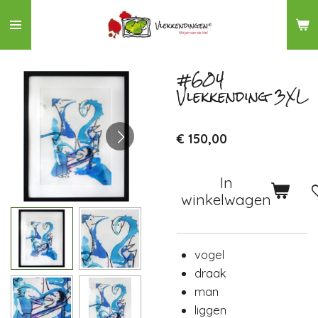
Ga
direct
naar
de
#604
Vlekkending 3XL
hoofdinhoud
€ 150,00
In
winkelwagen
vogel
draak
man
liggen