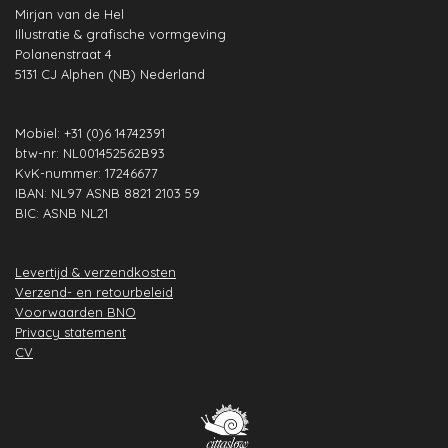
Mirjan van de Hel
o
g
d
A
b
r
Illustratie & grafische vormgeving
o
r
I
p
e
e
Polanenstraat 4
k
a
n
p
s
5131 CJ Alphen (NB) Nederland
m
t
Mobiel: +31 (0)6 14742391
btw-nr: NL001452562B93
KvK-nummer: 17246677
IBAN: NL97 ASNB 8821 2103 59
BIC: ASNB NL21
Levertijd & verzendkosten
Verzend- en retourbeleid
Voorwaarden BNO
Privacy statement
CV