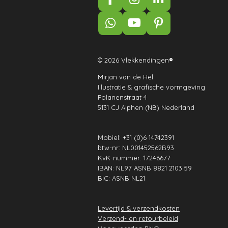
F
I
L
a
n
i
c
s
n
W
Y
P
e
t
k
h
o
i
b
a
e
a
u
n
o
g
d
t
T
t
© 2026 Vlekkendingen
®
o
r
I
s
u
e
k
a
n
Mirjan van de Hel
A
b
r
Illustratie & grafische vormgeving
m
p
e
e
Polanenstraat 4
p
s
5131 CJ Alphen (NB) Nederland
t
Mobiel: +31 (0)6 14742391
btw-nr: NL001452562B93
KvK-nummer: 17246677
IBAN: NL97 ASNB 8821 2103 59
BIC: ASNB NL21
Levertijd & verzendkosten
Verzend- en retourbeleid