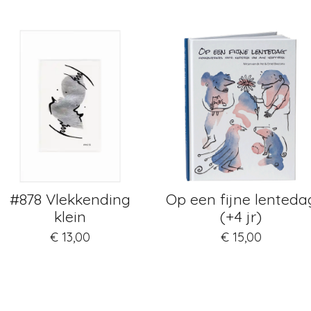
#878 Vlekkending
Op een fijne lenteda
klein
(+4 jr)
€ 13,00
€ 15,00