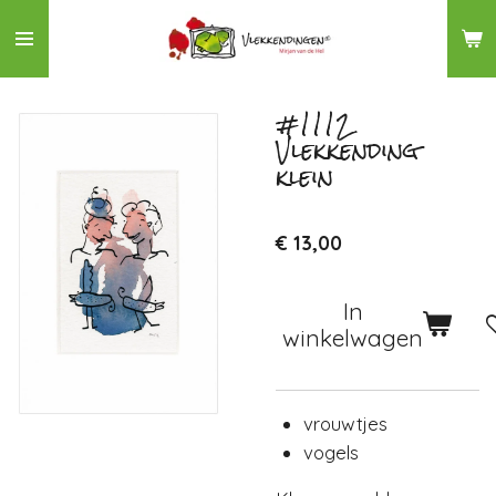
Ga
direct
naar
de
#1112
Vlekkending
hoofdinhoud
klein
€ 13,00
In
winkelwagen
vrouwtjes
vogels