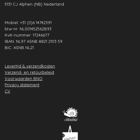
5131 CJ Alphen (NB) Nederland
m
t
Mobiel: +31 (0)6 14742391
btw-nr: NL001452562B93
KvK-nummer: 17246677
IBAN: NL97 ASNB 8821 2103 59
BIC: ASNB NL21
Levertijd & verzendkosten
Verzend- en retourbeleid
Voorwaarden BNO
Privacy statement
CV