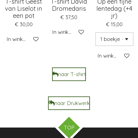
T-shirt Geest
T-shirt David
Op een fijne
van Liselot in
Dromedaris
lentedag (+4
een pot
jr)
€ 37,50
€ 30,00
€ 15,00
In winkelwagen
In winkelwagen
In winkelwagen
naar T-shirt
naar Drukwerk
TOP