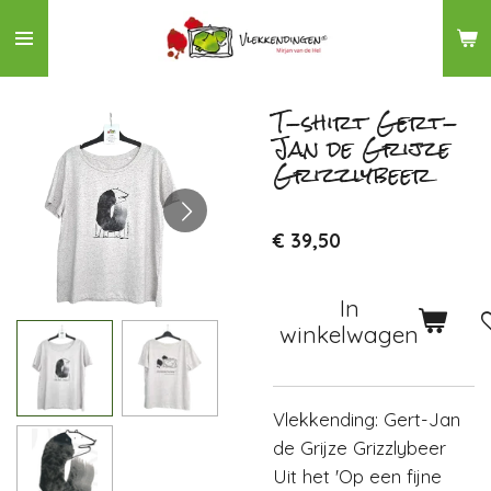
Ga
direct
naar
de
T-shirt Gert-
Jan de Grijze
hoofdinhoud
Grizzlybeer
€ 39,50
In
winkelwagen
Vlekkending: Gert-Jan
de Grijze Grizzlybeer
Uit het 'Op een fijne