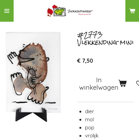
Ga
direct
naar
de
#2773
Vlekkending mini
hoofdinhoud
€ 7,50
In
winkelwagen
dier
mol
pop
vrolijk