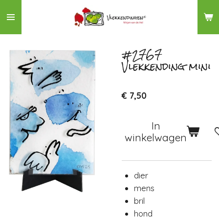
Ga
direct
naar
de
#2767
Vlekkending mini
hoofdinhoud
€ 7,50
In
winkelwagen
dier
mens
bril
hond