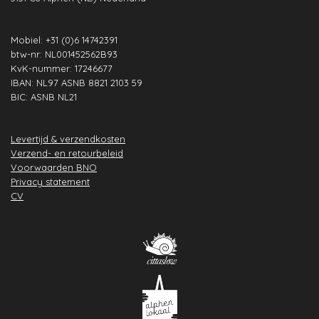
m
t
Mobiel: +31 (0)6 14742391
btw-nr: NL001452562B93
KvK-nummer: 17246677
IBAN: NL97 ASNB 8821 2103 59
BIC: ASNB NL21
Levertijd & verzendkosten
Verzend- en retourbeleid
Voorwaarden BNO
Privacy statement
CV