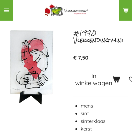
Ga
direct
naar
de
#1970
Vlekkending mini
hoofdinhoud
€ 7,50
In
winkelwagen
mens
sint
sinterklaas
kerst