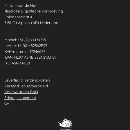
b
a
e
s
u
e
Mirjan van de Hel
o
g
d
A
b
r
Illustratie & grafische vormgeving
o
r
I
p
e
e
Polanenstraat 4
k
a
n
p
s
5131 CJ Alphen (NB) Nederland
m
t
Mobiel: +31 (0)6 14742391
btw-nr: NL001452562B93
KvK-nummer: 17246677
IBAN: NL97 ASNB 8821 2103 59
BIC: ASNB NL21
Levertijd & verzendkosten
Verzend- en retourbeleid
Voorwaarden BNO
Privacy statement
CV