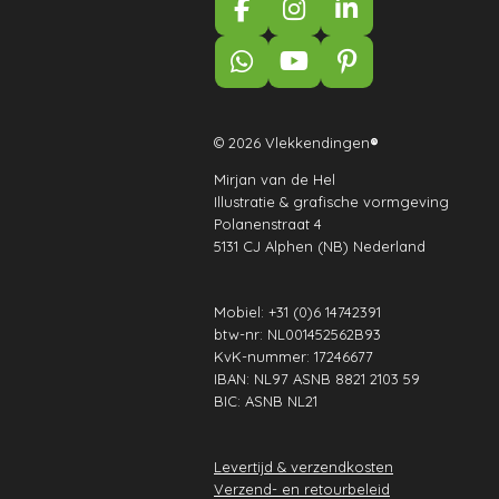
F
I
L
a
n
i
c
s
n
W
Y
P
e
t
k
h
o
i
b
a
e
a
u
n
o
g
d
t
T
t
© 2026 Vlekkendingen
®
o
r
I
s
u
e
k
a
n
Mirjan van de Hel
A
b
r
Illustratie & grafische vormgeving
m
p
e
e
Polanenstraat 4
p
s
5131 CJ Alphen (NB) Nederland
t
Mobiel: +31 (0)6 14742391
btw-nr: NL001452562B93
KvK-nummer: 17246677
IBAN: NL97 ASNB 8821 2103 59
BIC: ASNB NL21
Levertijd & verzendkosten
Verzend- en retourbeleid