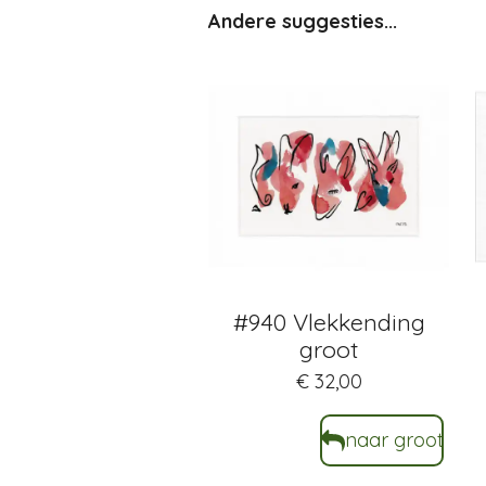
Andere suggesties...
#940 Vlekkending
groot
€ 32,00
naar groot