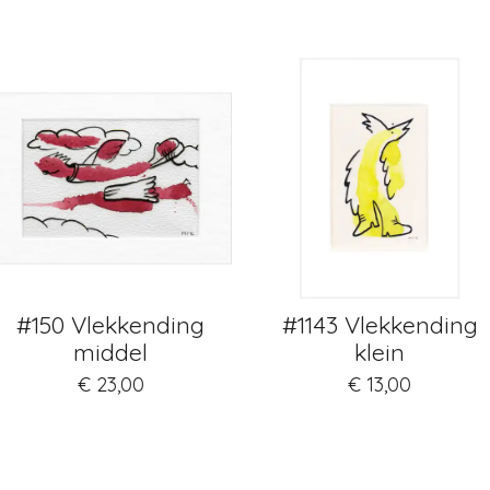
#150 Vlekkending
#1143 Vlekkending
middel
klein
€ 23,00
€ 13,00